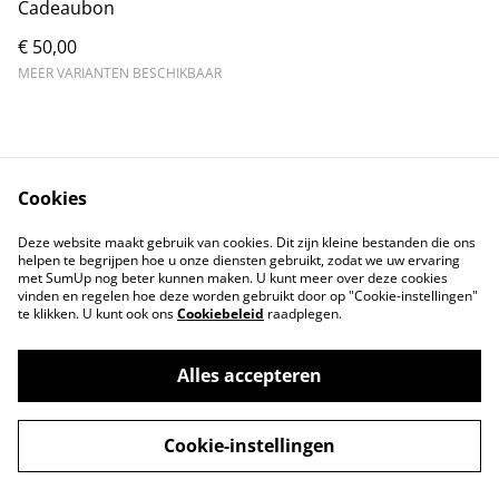
Cadeaubon
€ 50,00
MEER VARIANTEN BESCHIKBAAR
Cookies
Contact Us
Legal Terms
Deze website maakt gebruik van cookies. Dit zijn kleine bestanden die ons
Privacy Policy
Cookie Policy
helpen te begrijpen hoe u onze diensten gebruikt, zodat we uw ervaring
met SumUp nog beter kunnen maken. U kunt meer over deze cookies
vinden en regelen hoe deze worden gebruikt door op "Cookie-instellingen"
te klikken. U kunt ook ons
Cookiebeleid
raadplegen.
Alles accepteren
©
2026
LOGIES AAN DE DAM
Cookie-instellingen
powered by