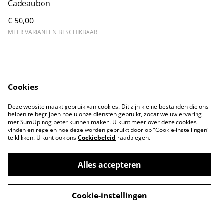
Cadeaubon
€ 50,00
MEER VARIANTEN BESCHIKBAAR
Cookies
Contact Us
Legal Terms
Deze website maakt gebruik van cookies. Dit zijn kleine bestanden die ons
Privacy Policy
Cookie Policy
helpen te begrijpen hoe u onze diensten gebruikt, zodat we uw ervaring
met SumUp nog beter kunnen maken. U kunt meer over deze cookies
vinden en regelen hoe deze worden gebruikt door op "Cookie-instellingen"
te klikken. U kunt ook ons
Cookiebeleid
raadplegen.
Alles accepteren
©
2026
LOGIES AAN DE DAM
Cookie-instellingen
powered by